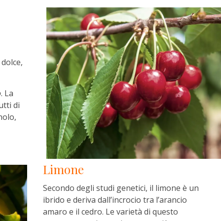
 dolce,
o
. La
tti di
nolo,
Limone
Secondo degli studi genetici, il limone è un
ibrido e deriva dall’incrocio tra l’arancio
amaro e il cedro. Le varietà di questo