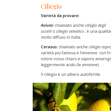
Ciliegio
Varietà da provare:
Avium:
chiamato anche
ciliegio degli
uccelli
o
ciliegio selvatico
, è una qualità
molto diffuso in Italia.
Cerasus
: chiamato anche
ciliegio aspr
varietà più famosa è l’
amareno
con fru
colore rosso chiaro e sapore amarog
leggermente acido (le
amarene
).
Il ciliegio è un albero autofertile