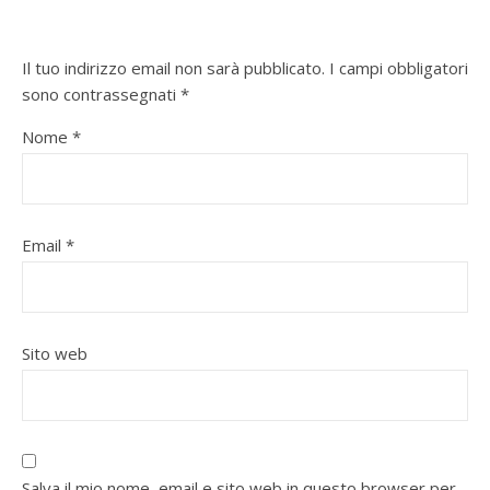
Il tuo indirizzo email non sarà pubblicato.
I campi obbligatori
sono contrassegnati
*
Nome
*
Email
*
Sito web
Salva il mio nome, email e sito web in questo browser per