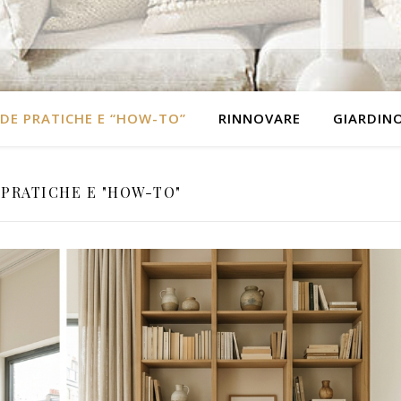
DE PRATICHE E “HOW-TO”
RINNOVARE
GIARDIN
 PRATICHE E "HOW-TO"