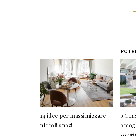
POTR
14 idee per massimizzare
6 Con
piccoli spazi
accogl
soggi