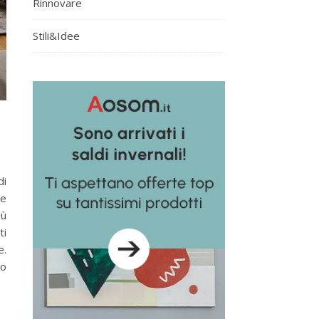
Rinnovare
Stili&Idee
di
re
iù
ti
e.
no