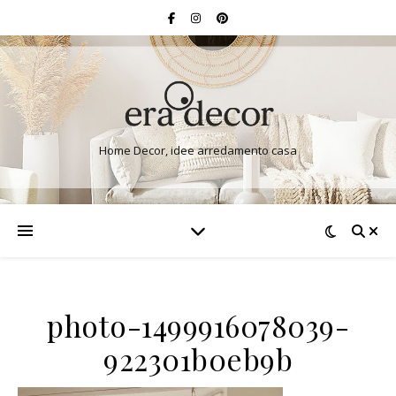
Home Decor, idee arredamento casa
photo-1499916078039-
922301b0eb9b