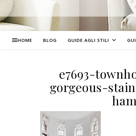
HOME
BLOG
GUIDE AGLI STILI
GUI
e7693-townh
gorgeous-stai
ham