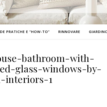
DE PRATICHE E “HOW-TO”
RINNOVARE
GIARDIN
ouse-bathroom-with-
ned-glass-windows-by-
-interiors-1