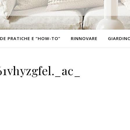
DE PRATICHE E “HOW-TO”
RINNOVARE
GIARDIN
61vhyzgfel._ac_