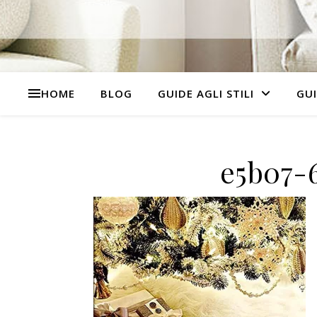
HOME
BLOG
GUIDE AGLI STILI
GUI
e5b07-