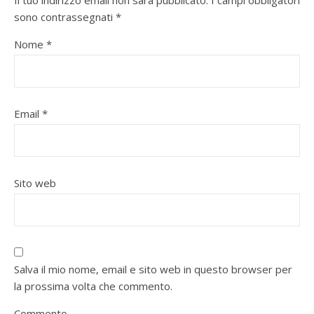
Il tuo indirizzo email non sarà pubblicato.
I campi obbligatori
sono contrassegnati
*
Nome
*
Email
*
Sito web
Salva il mio nome, email e sito web in questo browser per
la prossima volta che commento.
Commento