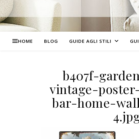
HOME
BLOG
GUIDE AGLI STILI
GUI
b407f-garden
vintage-poster
bar-home-wall
4.jp