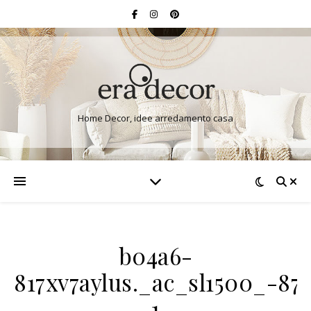
Home Decor, idee arredamento casa
b04a6-
817xv7aylus._ac_sl1500_-87
1