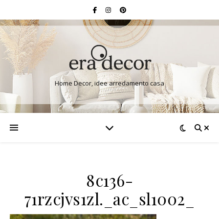
Home Decor, idee arredamento casa
8c136-
71rzcjvs1zl._ac_sl1002_