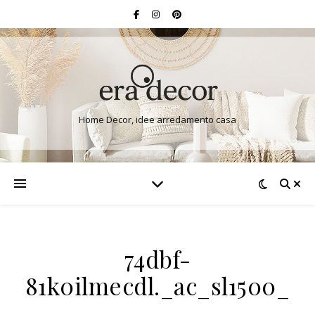
Home Decor, idee arredamento casa
74dbf-
81k0ilmecdl._ac_sl1500_