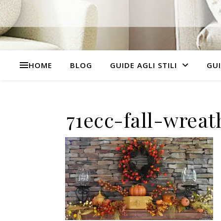
HOME
BLOG
GUIDE AGLI STILI
GUI
71ecc-fall-wreat