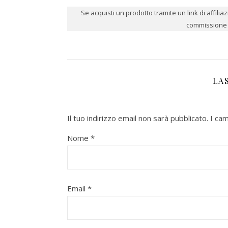
Se acquisti un prodotto tramite un link di affili
commissione p
LA
Il tuo indirizzo email non sarà pubblicato.
I ca
Nome
*
Email
*