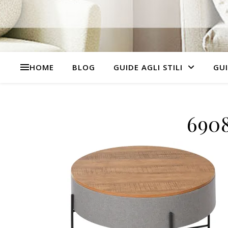
HOME
BLOG
GUIDE AGLI STILI
GUI
6908