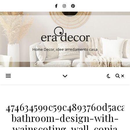
Home Decor, idee arredamento casa
474634599c59c4893760d5aca9
bathroom-design-with-
wainscoting-wall-copia