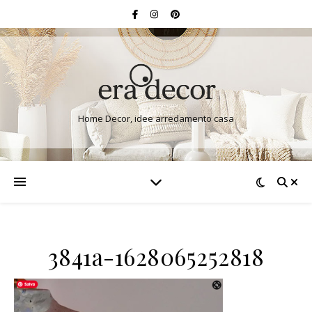
Home Decor, idee arredamento casa
3841a-1628065252818