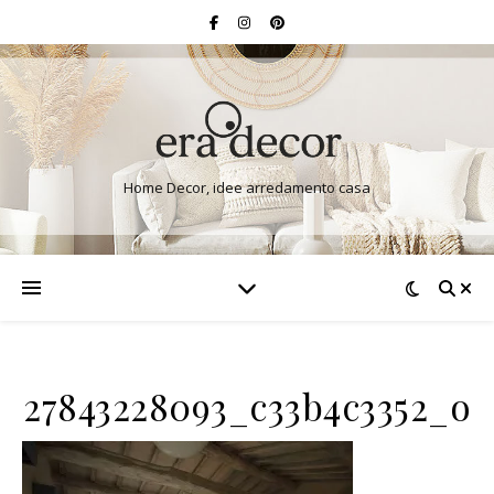
Home Decor, idee arredamento casa
27843228093_c33b4c3352_o