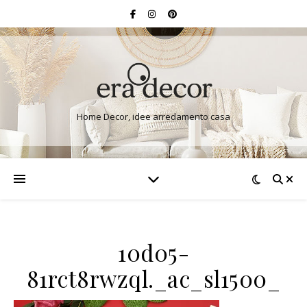
Home Decor, idee arredamento casa
10d05-
81rct8rwzql._ac_sl1500_