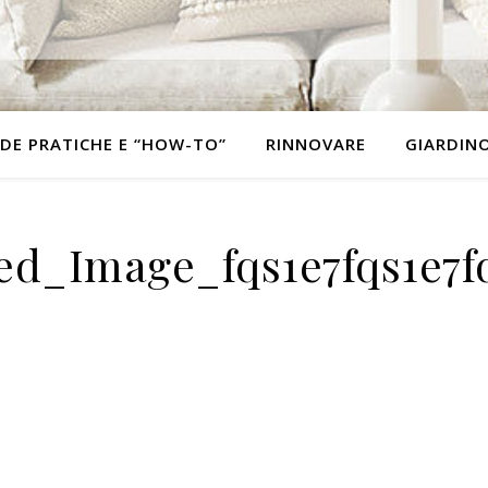
DE PRATICHE E “HOW-TO”
RINNOVARE
GIARDIN
d_Image_fqs1e7fqs1e7f