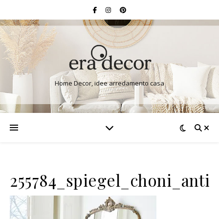
Home Decor, idee arredamento casa
255784_spiegel_choni_antik